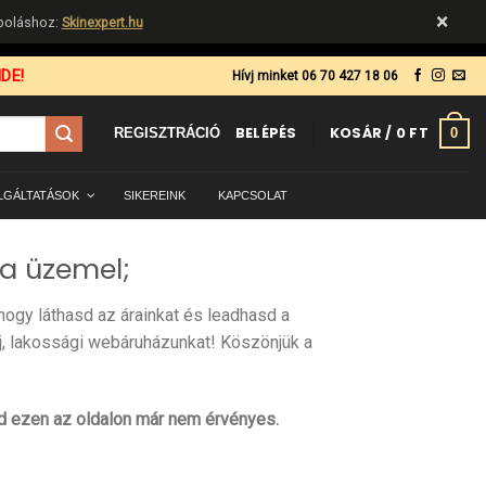
×
ápoláshoz:
Skinexpert.hu
DE!
Hívj minket 06 70 427 18 06
BELÉPÉS
KOSÁR /
0
FT
0
REGISZTRÁCIÓ
LGÁLTATÁSOK
SIKEREINK
KAPCSOLAT
a üzemel;
ogy láthasd az árainkat és leadhasd a
j, lakossági webáruházunkat! Köszönjük a
ód ezen az oldalon már nem érvényes.