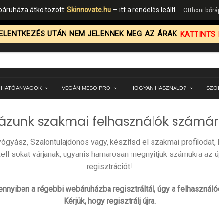
áruháza átköltözött:
Skinnovate.hu
— itt a rendelés leállt.
Otthoni bőr
ELENTKEZÉS UTÁN NEM JELENNEK MEG AZ ÁRAK
KATTINTS I
 HATÓANYAGOK
VEGÁN MESO PRO
HOGYAN HASZNÁLD?
SZO
zunk szakmai felhasználók számár
gyász, Szalontulajdonos vagy, készítsd el szakmai profilodat, h
kell sokat várjanak, ugyanis hamarosan megnyitjuk számukra az ú
regisztrációt!
ennyiben a régebbi webáruházba regisztráltál, úgy a felhasznál
Kérjük, hogy regisztrálj újra.