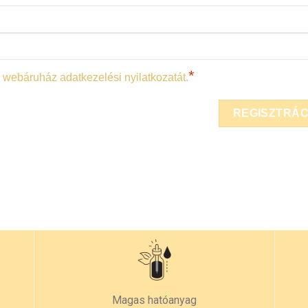
*
 webáruház adatkezelési nyilatkozatát.
Magas hatóanyag