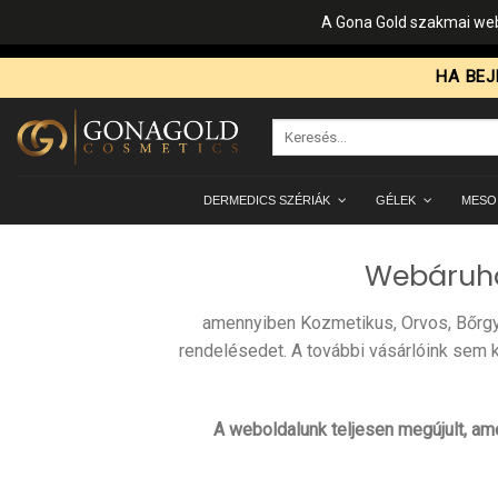
A Gona Gold szakmai web
Skip
HA BEJ
to
content
Keresés
a
következőre:
DERMEDICS SZÉRIÁK
GÉLEK
MESO
Webáruhá
amennyiben Kozmetikus, Orvos, Bőrgyó
rendelésedet. A további vásárlóink sem 
A weboldalunk teljesen megújult, am