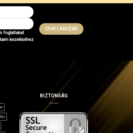
 foglaltakat
taim kezeléséhez
BIZTONSÁG
ow
lés