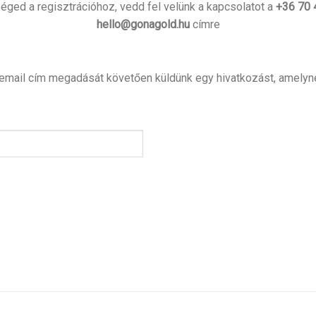
ged a regisztrációhoz, vedd fel velünk a kapcsolatot a
+36 70 
hello@gonagold.hu
címre
gy email cím megadását követően küldünk egy hivatkozást, amelyne