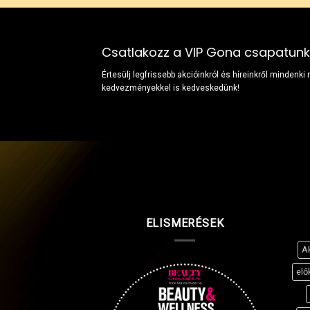
Csatlakozz a VIP Gona csapatun
Értesülj legfrissebb akcióinkról és híreinkről mindenki
kedvezményekkel is kedveskedünk!
ELISMERÉSEK
A
elő