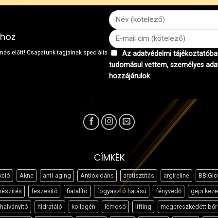
khoz
 más előtt! Csapatunk tagjainak speciális
Az adatvédelmi tájékoztatóban
tudomásul vettem, személyes ada
hozzájárulok
CÍMKÉK
kció
Akne
anti-aging
Antioxidáns
arctisztítás
argireline
BB Gl
készítés
feszesítő
fiatalító
fogyasztó hatású
fényvédő
gépi keze
halványító
hidratáló
kollagén
lemosó
lifting
megereszkedett bőr