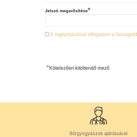
*
Jelszó megerősítése
A regisztrációval elfogadom a Gonagold
*
Kötelezően kitöltendő mező
Bőrgyógyászok ajánlásával