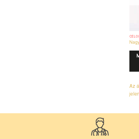
CÉLO
Nagy
Az á
jele