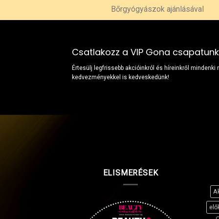
Bőrgyógyászok ajánlásával
Csatlakozz a VIP Gona csapatun
Értesülj legfrissebb akcióinkról és híreinkről mindenki
kedvezményekkel is kedveskedünk!
ELISMERÉSEK
A
elő