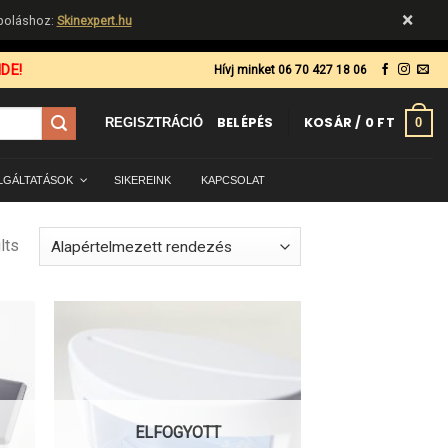
×
ápoláshoz:
Skinexpert.hu
DE!
Hívj minket 06 70 427 18 06
BELÉPÉS
KOSÁR /
0
FT
0
REGISZTRÁCIÓ
LGÁLTATÁSOK
SIKEREINK
KAPCSOLAT
lts
ELFOGYOTT