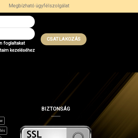
Megbízható ügyfélszolgálat
 foglaltakat
taim kezeléséhez
BIZTONSÁG
ow
lés