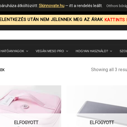
áruháza átköltözött:
Skinnovate.hu
— itt a rendelés leállt.
Otthoni bőr
ELENTKEZÉS UTÁN NEM JELENNEK MEG AZ ÁRAK
KATTINTS I
 HATÓANYAGOK
VEGÁN MESO PRO
HOGYAN HASZNÁLD?
SZO
Showing all 3 resu
KEK
ELFOGYOTT
ELFOGYOTT