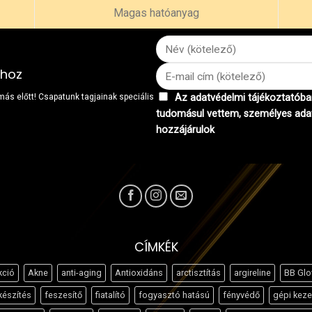
Magas hatóanyag
khoz
 más előtt! Csapatunk tagjainak speciális
Az adatvédelmi tájékoztatóban
tudomásul vettem, személyes ada
hozzájárulok
CÍMKÉK
kció
Akne
anti-aging
Antioxidáns
arctisztítás
argireline
BB Gl
készítés
feszesítő
fiatalító
fogyasztó hatású
fényvédő
gépi keze