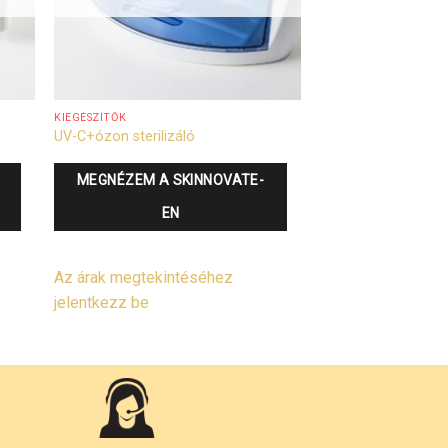
KIEGÉSZÍTŐK
UV-C+ózon sterilizáló
MEGNÉZEM A SKINNOVATE-
EN
Az árak megtekintéséhez
jelentkezz be