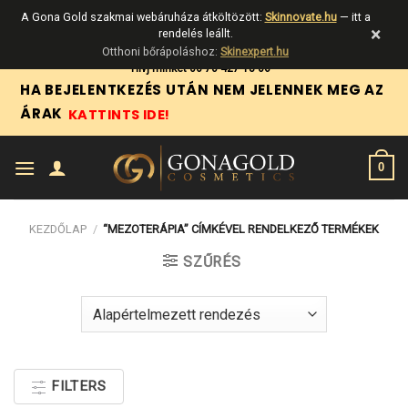
A Gona Gold szakmai webáruháza átköltözött:
Skinnovate.hu
— itt a
×
rendelés leállt.
Otthoni bőrápoláshoz:
Skinexpert.hu
Skip
Hívj minket 06 70 427 18 06
HA BEJELENTKEZÉS UTÁN NEM JELENNEK MEG AZ
to
ÁRAK
KATTINTS IDE!
content
0
KEZDŐLAP
/
“MEZOTERÁPIA” CÍMKÉVEL RENDELKEZŐ TERMÉKEK
SZŰRÉS
FILTERS