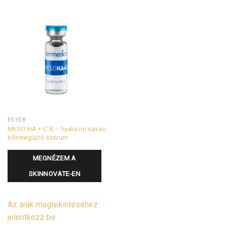
EGYÉB
MESO HA + C’X – hyaluron savas
bőrmegújító szérum
MEGNÉZEM A
SKINNOVATE-EN
Az árak megtekintéséhez
jelentkezz be