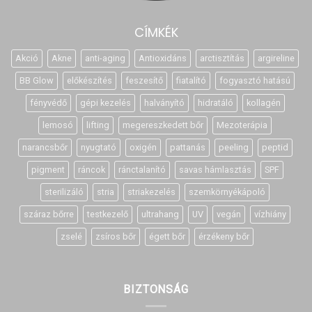
CÍMKÉK
Akció
Akne
anti-aging
Antioxidáns
arctisztítás
argireline
BB Glow
előkészítés
feszesítő
fiatalító
fogyasztó hatású
fényvédő
gépi kezelés
halványító
hidratáló
kollagén
lemosó
lifting
megereszkedett bőr
Mezoterápia
narancsbőr
nyugtató
oxigén
pattanás
peeling
peptid
pigment
ráncok
ránctalanító
savas hámlasztás
SPF
sterilizáló
stria
striakezelés
szemkörnyékápoló
száraz bőrre
testkezelő
ultrahang
UV
vegán
vízhiány
zselé
zsíros bőr
égett bőr
érzékeny bőr
BIZTONSÁG