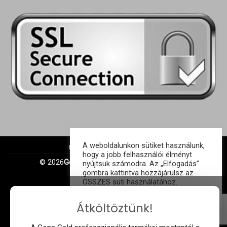
A weboldalunkon sütiket használunk,
IMPRESSZUM
ÁSZF
GDPR
hogy a jobb felhasználói élményt
© 2026
Gonagold Kft. | Minden jog fenntartva
nyújtsuk számodra. Az „Elfogadás”
gombra kattintva hozzájárulsz az
ÖSSZES süti használatához.
Süti beállítások
ELFOGAD
Átköltöztünk!