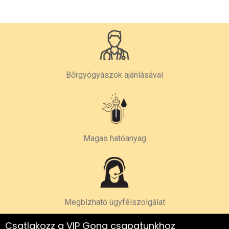
Bőrgyógyászok ajánlásával
Magas hatóanyag
Megbízható ügyfélszolgálat
Csatlakozz a VIP Gona csapatunkhoz