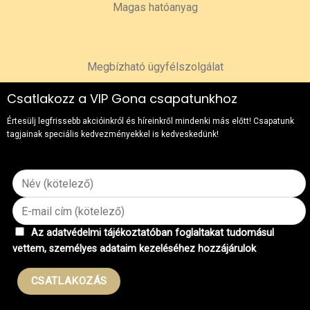
Magas hatóanyag
Megbízható ügyfélszolgálat
Csatlakozz a VIP Gona csapatunkhoz
Értesülj legfrissebb akcióinkról és híreinkről mindenki más előtt! Csapatunk
tagjainak speciális kedvezményekkel is kedveskedünk!
Az adatvédelmi tájékoztatóban foglaltakat tudomásul
vettem, személyes adataim kezeléséhez hozzájárulok