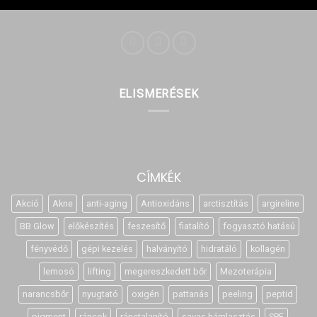
ELISMERÉSEK
CÍMKÉK
Akció
Akne
anti-aging
Antioxidáns
arctisztítás
argireline
BB Glow
előkészítés
feszesítő
fiatalító
fogyasztó hatású
fényvédő
gépi kezelés
halványító
hidratáló
kollagén
lemosó
lifting
megereszkedett bőr
Mezoterápia
narancsbőr
nyugtató
oxigén
pattanás
peeling
peptid
pigment
ráncok
ránctalanító
savas hámlasztás
SPF