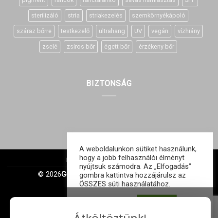
sterilizáló
stria
striakezelés
szemkörnyékápoló
száraz bőrre
testkezelő
ultrahang
UV
vegán
vízhiány
zselé
zsíros bőr
égett bőr
érzékeny bőr
BIZTONSÁG
A weboldalunkon sütiket használunk,
hogy a jobb felhasználói élményt
IMPRESSZUM
ÁSZF
GDPR
nyújtsuk számodra. Az „Elfogadás”
© 2026
Gonagold Kft. | Minden jog fenntartva
gombra kattintva hozzájárulsz az
ÖSSZES süti használatához.
Süti beállítások
ELFOGAD