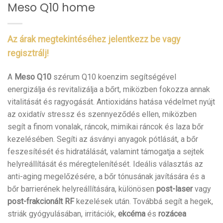
Meso Q10 home
Az árak megtekintéséhez jelentkezz be vagy
regisztrálj!
A
Meso Q10
szérum Q10 koenzim segítségével
energizálja és revitalizálja a bőrt, miközben fokozza annak
vitalitását és ragyogását. Antioxidáns hatása védelmet nyújt
az oxidatív stressz és szennyeződés ellen, miközben
segít a finom vonalak, ráncok, mimikai ráncok és laza bőr
kezelésében. Segíti az ásványi anyagok pótlását, a bőr
feszesítését és hidratálását, valamint támogatja a sejtek
helyreállítását és méregtelenítését. Ideális választás az
anti-aging megelőzésére, a bőr tónusának javítására és a
bőr barrierének helyreállítására, különösen
post-laser
vagy
post-frakcionált RF
kezelések után. Továbbá segít a hegek,
striák gyógyulásában, irritációk,
ekcéma
és
rozácea