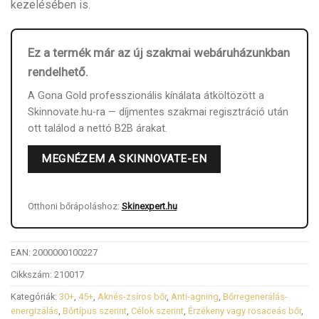
kezelésében is.
Ez a termék már az új szakmai webáruházunkban
rendelhető.
A Gona Gold professzionális kínálata átköltözött a
Skinnovate.hu-ra — díjmentes szakmai regisztráció után
ott találod a nettó B2B árakat.
MEGNÉZEM A SKINNOVATE-EN
Otthoni bőrápoláshoz:
Skinexpert.hu
EAN:
2000000100227
Cikkszám:
210017
Kategóriák:
30+
,
45+
,
Aknés-zsíros bőr
,
Anti-agning
,
Bőrregenerálás-
energizálás
,
Bőrtípus szerint
,
Célok szerint
,
Érzékeny vagy rosaceás bőr
,