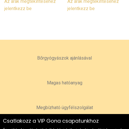
Az árak megtekintéséhez
Az árak megtekintéséhez
jelentkezz be
jelentkezz be
Bőrgyógyászok ajánlásával
Magas hatóanyag
Megbízható ügyfélszolgálat
Csatlakozz a VIP Gona csapatunkhoz