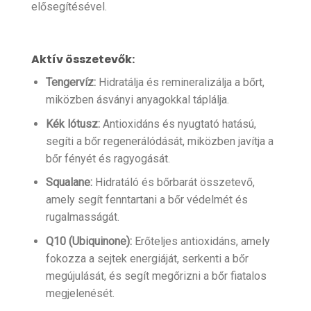
elősegítésével.
Aktív összetevők:
Tengervíz:
Hidratálja és remineralizálja a bőrt,
miközben ásványi anyagokkal táplálja.
Kék lótusz:
Antioxidáns és nyugtató hatású,
segíti a bőr regenerálódását, miközben javítja a
bőr fényét és ragyogását.
Squalane:
Hidratáló és bőrbarát összetevő,
amely segít fenntartani a bőr védelmét és
rugalmasságát.
Q10 (Ubiquinone):
Erőteljes antioxidáns, amely
fokozza a sejtek energiáját, serkenti a bőr
megújulását, és segít megőrizni a bőr fiatalos
megjelenését.