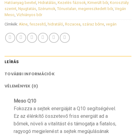
Hatóanyag bevitel
,
Hidratálás
,
Kezelés fázisok
,
Kimerült bőr
,
Korosztály
szerint
,
Nyugtatás
,
Szérumok
,
Tónustalan, megereszkedett bőr
,
Vegán
Meso
,
Vízhiányos bőr
Címkék:
Akne
,
feszesítő
,
hidratáló
,
Rozacea
,
száraz bőrre
,
vegán
LEÍRÁS
TOVÁBBI INFORMÁCIÓK
VÉLEMÉNYEK (0)
Meso Q10
Fokozza a sejtek energiáját a Q10 segítségével.
Ez az élénkítő összetevő friss energiát ad a
bőrnek, növeli a vitalitást és támogatja a fiatalos,
ragyogó megjelenést a sejtek megújulásának