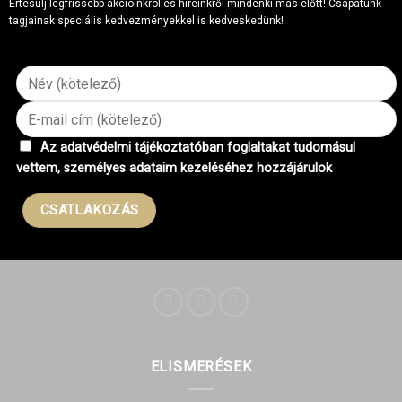
Értesülj legfrissebb akcióinkról és híreinkről mindenki más előtt! Csapatunk
tagjainak speciális kedvezményekkel is kedveskedünk!
Az adatvédelmi tájékoztatóban foglaltakat tudomásul
vettem, személyes adataim kezeléséhez hozzájárulok
ELISMERÉSEK