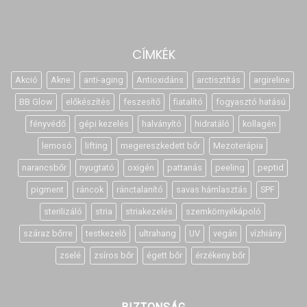
CÍMKÉK
Akció
Akne
anti-aging
Antioxidáns
arctisztítás
argireline
BB Glow
előkészítés
feszesítő
fiatalító
fogyasztó hatású
fényvédő
gépi kezelés
halványító
hidratáló
kollagén
lemosó
lifting
megereszkedett bőr
Mezoterápia
narancsbőr
nyugtató
oxigén
pattanás
peeling
peptid
pigment
ráncok
ránctalanító
savas hámlasztás
SPF
sterilizáló
stria
striakezelés
szemkörnyékápoló
száraz bőrre
testkezelő
ultrahang
UV
vegán
vízhiány
zselé
zsíros bőr
égett bőr
érzékeny bőr