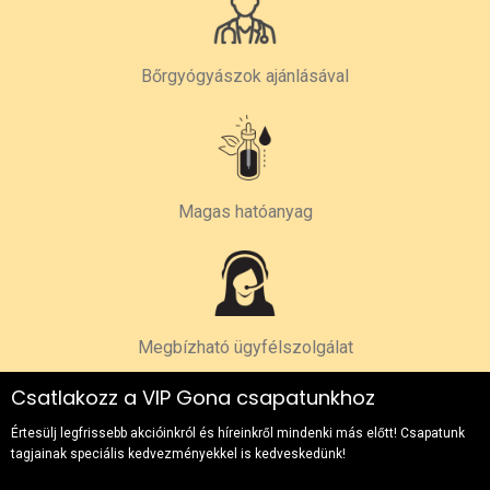
Bőrgyógyászok ajánlásával
Magas hatóanyag
Megbízható ügyfélszolgálat
Csatlakozz a VIP Gona csapatunkhoz
Értesülj legfrissebb akcióinkról és híreinkről mindenki más előtt! Csapatunk
tagjainak speciális kedvezményekkel is kedveskedünk!