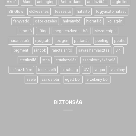
Akció
Akne
anti-aging
Antioxidáns
arctisztítás
argireline
BB Glow
előkészítés
feszesítő
fiatalító
fogyasztó hatású
fényvédő
gépi kezelés
halványító
hidratáló
kollagén
lemosó
lifting
megereszkedett bőr
Mezoterápia
narancsbőr
nyugtató
oxigén
pattanás
peeling
peptid
pigment
ráncok
ránctalanító
savas hámlasztás
SPF
sterilizáló
stria
striakezelés
szemkörnyékápoló
száraz bőrre
testkezelő
ultrahang
UV
vegán
vízhiány
zselé
zsíros bőr
égett bőr
érzékeny bőr
BIZTONSÁG