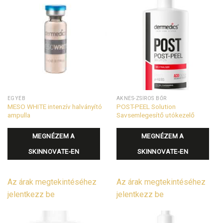
EGYÉB
AKNÉS-ZSÍROS BŐR
MESO WHITE intenzív halványító
POST-PEEL Solution
ampulla
Savsemlegesítő utókezelő
MEGNÉZEM A
MEGNÉZEM A
SKINNOVATE-EN
SKINNOVATE-EN
Az árak megtekintéséhez
Az árak megtekintéséhez
jelentkezz be
jelentkezz be