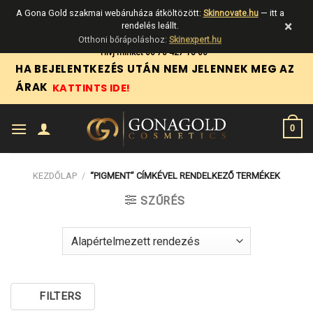
A Gona Gold szakmai webáruháza átköltözött:
Skinnovate.hu
— itt a
×
rendelés leállt.
Otthoni bőrápoláshoz:
Skinexpert.hu
Skip
Hívj minket 06 70 427 18 06
HA BEJELENTKEZÉS UTÁN NEM JELENNEK MEG AZ
to
ÁRAK
KATTINTS IDE!
content
0
KEZDŐLAP
/
“PIGMENT” CÍMKÉVEL RENDELKEZŐ TERMÉKEK
SZŰRÉS
FILTERS