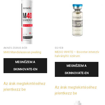
AKNÉS-ZSÍROS BŐR
EGYÉB
MESO WHITE – Booster intenzív
M40 Mandulasavas peeling
halványító szérum
MEGNÉZEM A
MEGNÉZEM A
SKINNOVATE-EN
SKINNOVATE-EN
Az árak megtekintéséhez
Az árak megtekintéséhez
jelentkezz be
jelentkezz be