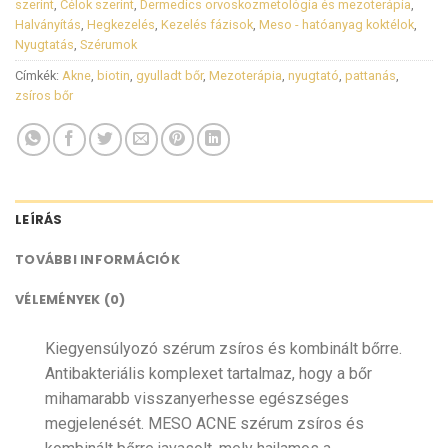
szerint
,
Célok szerint
,
Dermedics orvoskozmetológia és mezoterápia
,
Halványítás
,
Hegkezelés
,
Kezelés fázisok
,
Meso - hatóanyag koktélok
,
Nyugtatás
,
Szérumok
Címkék:
Akne
,
biotin
,
gyulladt bőr
,
Mezoterápia
,
nyugtató
,
pattanás
,
zsíros bőr
LEÍRÁS
TOVÁBBI INFORMÁCIÓK
VÉLEMÉNYEK (0)
Kiegyensúlyozó szérum zsíros és kombinált bőrre.
Antibakteriális komplexet tartalmaz, hogy a bőr
mihamarabb visszanyerhesse egészséges
megjelenését. MESO ACNE szérum zsíros és