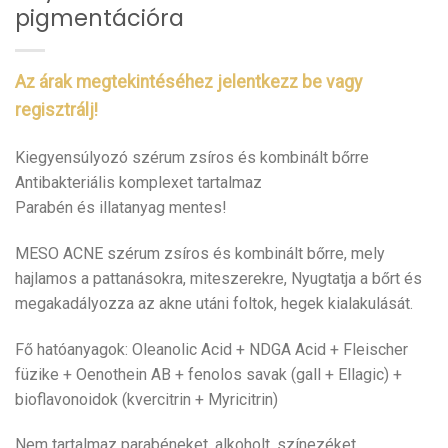
pigmentációra
Az árak megtekintéséhez jelentkezz be vagy
regisztrálj!
Kiegyensúlyozó szérum zsíros és kombinált bőrre
Antibakteriális komplexet tartalmaz
Parabén és illatanyag mentes!
MESO ACNE szérum zsíros és kombinált bőrre, mely
hajlamos a pattanásokra, miteszerekre, Nyugtatja a bőrt és
megakadályozza az akne utáni foltok, hegek kialakulását.
Fő hatóanyagok: Oleanolic Acid + NDGA Acid + Fleischer
füzike + Oenothein AB + fenolos savak (gall + Ellagic) +
bioflavonoidok (kvercitrin + Myricitrin)
Nem tartalmaz parabéneket, alkoholt, színezéket,