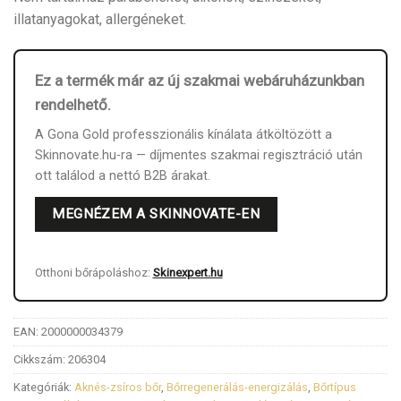
illatanyagokat, allergéneket.
Ez a termék már az új szakmai webáruházunkban
rendelhető.
A Gona Gold professzionális kínálata átköltözött a
Skinnovate.hu-ra — díjmentes szakmai regisztráció után
ott találod a nettó B2B árakat.
MEGNÉZEM A SKINNOVATE-EN
Otthoni bőrápoláshoz:
Skinexpert.hu
EAN:
2000000034379
Cikkszám:
206304
Kategóriák:
Aknés-zsíros bőr
,
Bőrregenerálás-energizálás
,
Bőrtípus