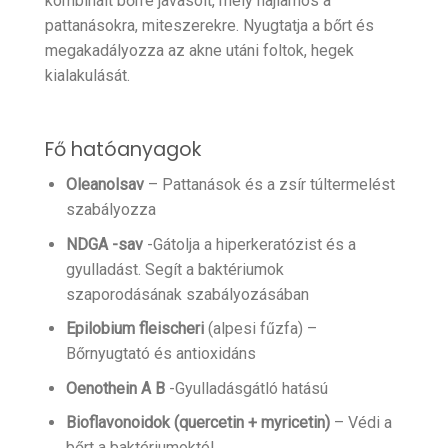
kombinált bőrre javasolt, mely hajlamos a
pattanásokra, miteszerekre. Nyugtatja a bőrt és
megakadályozza az akne utáni foltok, hegek
kialakulását.
Fő hatóanyagok
Oleanolsav
– Pattanások és a zsír túltermelést
szabályozza
NDGA -sav
-Gátolja a hiperkeratózist és a
gyulladást. Segít a baktériumok
szaporodásának szabályozásában
Epilobium fleischeri
(alpesi fűzfa) –
Bőrnyugtató és antioxidáns
Oenothein A B
-Gyulladásgátló hatású
Bioflavonoidok (quercetin + myricetin)
– Védi a
bőrt a baktériumoktól