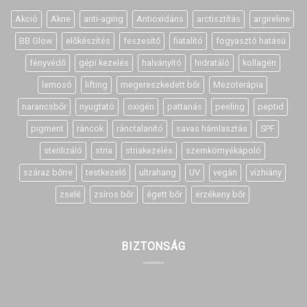
Akció
Akne
anti-aging
Antioxidáns
arctisztítás
argireline
BB Glow
előkészítés
feszesítő
fiatalító
fogyasztó hatású
fényvédő
gépi kezelés
halványító
hidratáló
kollagén
lemosó
lifting
megereszkedett bőr
Mezoterápia
narancsbőr
nyugtató
oxigén
pattanás
peeling
peptid
pigment
ráncok
ránctalanító
savas hámlasztás
SPF
sterilizáló
stria
striakezelés
szemkörnyékápoló
száraz bőrre
testkezelő
ultrahang
UV
vegán
vízhiány
zselé
zsíros bőr
égett bőr
érzékeny bőr
BIZTONSÁG