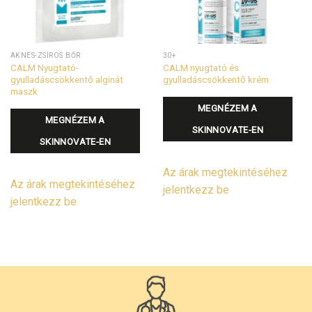
AKNÉS-ZSÍROS BŐR
30+
CALM Nyugtató-
CALM nyugtató és
gyulladáscsökkentő alginát
gyulladáscsökkentő krém
maszk
MEGNÉZEM A
MEGNÉZEM A
SKINNOVATE-EN
SKINNOVATE-EN
Az árak megtekintéséhez
Az árak megtekintéséhez
jelentkezz be
jelentkezz be