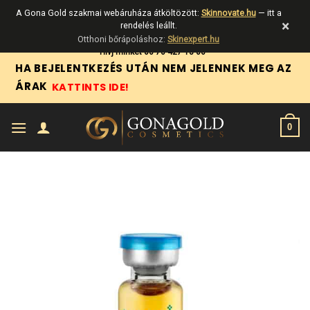
A Gona Gold szakmai webáruháza átköltözött:
Skinnovate.hu
— itt a
×
rendelés leállt.
Otthoni bőrápoláshoz:
Skinexpert.hu
Skip
Hívj minket 06 70 427 18 06
HA BEJELENTKEZÉS UTÁN NEM JELENNEK MEG AZ
to
ÁRAK
KATTINTS IDE!
content
0