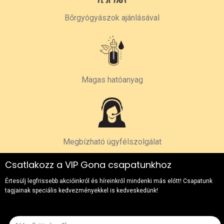
Bőrgyógyászok ajánlásával
Magas hatóanyag
Megbízható ügyfélszolgálat
Csatlakozz a VIP Gona csapatunkhoz
Értesülj legfrissebb akcióinkról és híreinkről mindenki más előtt! Csapatunk
tagjainak speciális kedvezményekkel is kedveskedünk!