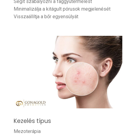
Segít szabályozni a faggyútermelést
Minimalizálja a kitágult pórusok megjelenését
Visszaállítja a bőr egyensúlyát
Kezelés típus
Mezoterápia