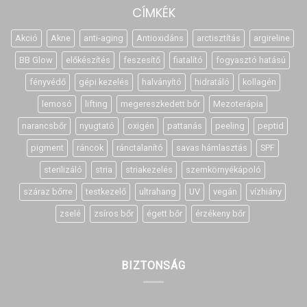
CÍMKÉK
Akció
Akne
anti-aging
Antioxidáns
arctisztítás
argireline
BB Glow
előkészítés
feszesítő
fiatalító
fogyasztó hatású
fényvédő
gépi kezelés
halványító
hidratáló
kollagén
lemosó
lifting
megereszkedett bőr
Mezoterápia
narancsbőr
nyugtató
oxigén
pattanás
peeling
peptid
pigment
ráncok
ránctalanító
savas hámlasztás
SPF
sterilizáló
stria
striakezelés
szemkörnyékápoló
száraz bőrre
testkezelő
ultrahang
UV
vegán
vízhiány
zselé
zsíros bőr
égett bőr
érzékeny bőr
BIZTONSÁG