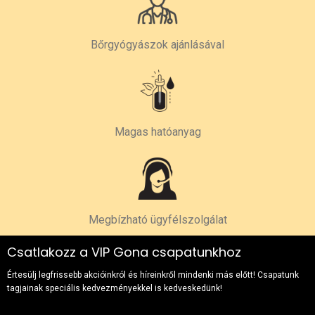
Bőrgyógyászok ajánlásával
Magas hatóanyag
Megbízható ügyfélszolgálat
Csatlakozz a VIP Gona csapatunkhoz
Értesülj legfrissebb akcióinkról és híreinkről mindenki más előtt! Csapatunk
tagjainak speciális kedvezményekkel is kedveskedünk!