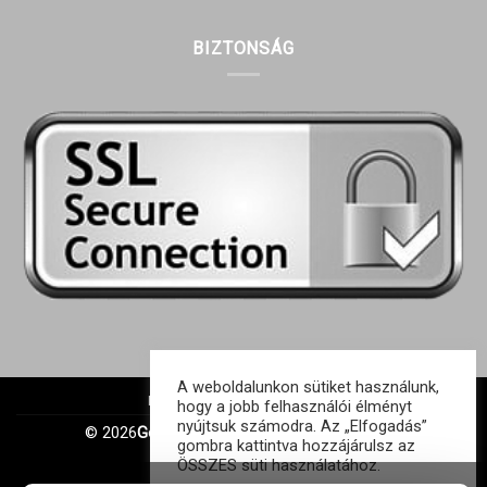
BIZTONSÁG
A weboldalunkon sütiket használunk,
IMPRESSZUM
ÁSZF
GDPR
hogy a jobb felhasználói élményt
nyújtsuk számodra. Az „Elfogadás”
© 2026
Gonagold Kft. | Minden jog fenntartva
gombra kattintva hozzájárulsz az
ÖSSZES süti használatához.