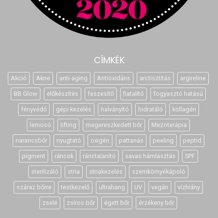
CÍMKÉK
Akció
Akne
anti-aging
Antioxidáns
arctisztítás
argireline
BB Glow
előkészítés
feszesítő
fiatalító
fogyasztó hatású
fényvédő
gépi kezelés
halványító
hidratáló
kollagén
lemosó
lifting
megereszkedett bőr
Mezoterápia
narancsbőr
nyugtató
oxigén
pattanás
peeling
peptid
pigment
ráncok
ránctalanító
savas hámlasztás
SPF
sterilizáló
stria
striakezelés
szemkörnyékápoló
száraz bőrre
testkezelő
ultrahang
UV
vegán
vízhiány
zselé
zsíros bőr
égett bőr
érzékeny bőr