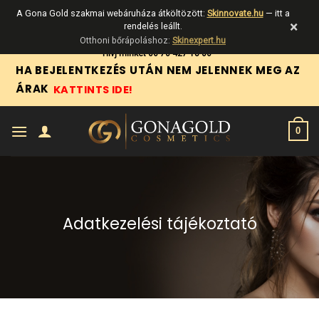
A Gona Gold szakmai webáruháza átköltözött:
Skinnovate.hu
— itt a
×
rendelés leállt.
Otthoni bőrápoláshoz:
Skinexpert.hu
Skip
Hívj minket 06 70 427 18 06
HA BEJELENTKEZÉS UTÁN NEM JELENNEK MEG AZ
to
ÁRAK
KATTINTS IDE!
content
0
Adatkezelési tájékoztató