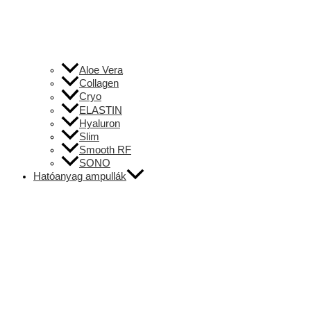
Aloe Vera
Collagen
Cryo
ELASTIN
Hyaluron
Slim
Smooth RF
SONO
Hatóanyag ampullák