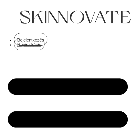
Ugrás
a
tartalomra
Bejelentkezés
Regisztráció