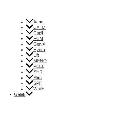
Acne
CALM
Capil
ECM
Gen’X
Hydra
Lift
MENO
PEEL
SHR
Slim
SPF
White
Gélek