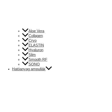
Aloe Vera
Collagen
Cryo
ELASTIN
Hyaluron
Slim
Smooth RF
SONO
Hatóanyag ampullák