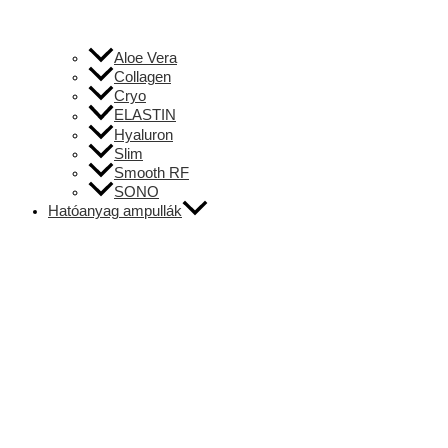
Aloe Vera
Collagen
Cryo
ELASTIN
Hyaluron
Slim
Smooth RF
SONO
Hatóanyag ampullák