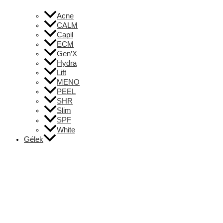
Acne
CALM
Capil
ECM
Gen’X
Hydra
Lift
MENO
PEEL
SHR
Slim
SPF
White
Gélek