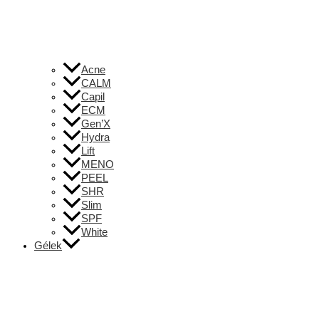
Acne
CALM
Capil
ECM
Gen’X
Hydra
Lift
MENO
PEEL
SHR
Slim
SPF
White
Gélek