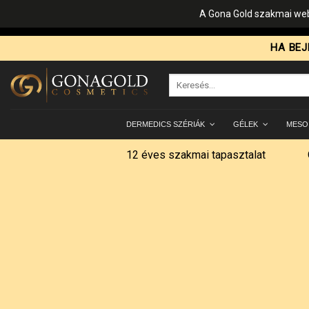
A Gona Gold szakmai web
Skip
HA BEJ
to
content
Keresés
a
következőre:
DERMEDICS SZÉRIÁK
GÉLEK
MESO
12 éves szakmai tapasztalat