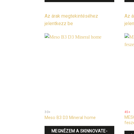
Az árak megtekintéséhez
Az á
jelentkezz be
jele
30+
45+
MESO
Meso B3 D3 Mineral home
fesz
MEGNÉZEM A SKINNOVATE-