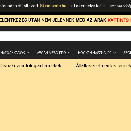
áruháza átköltözött:
Skinnovate.hu
— itt a rendelés leállt.
Otthoni bőr
ELENTKEZÉS UTÁN NEM JELENNEK MEG AZ ÁRAK
KATTINTS I
 HATÓANYAGOK
VEGÁN MESO PRO
HOGYAN HASZNÁLD?
SZO
Orvoskozmetológiai termékek
Állatkísérletmentes termé