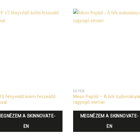
EGYÉB
15 fényvédő krém feszesítő
Meso Peptid – A bőr tudományá
ssal
ragyogó elemei
EGNÉZEM A SKINNOVATE-
MEGNÉZEM A SKINNOVATE-
EN
EN