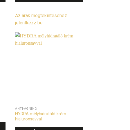
Az árak megtekintéséhez
jelentkezz be
ANTI-AGNING
HYDRA mélyhidratáló krém
hialuronsavval