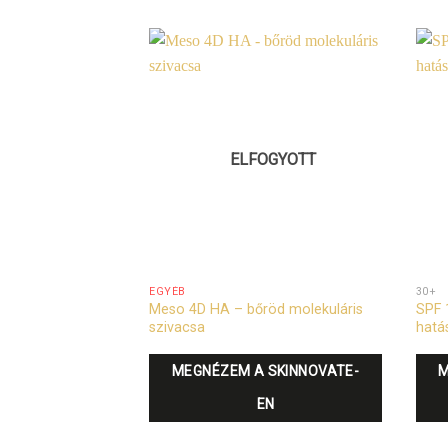
ELFOGYOTT
EGYÉB
30+
Meso 4D HA – bőröd molekuláris
SPF 
szivacsa
hatá
MEGNÉZEM A SKINNOVATE-
M
EN