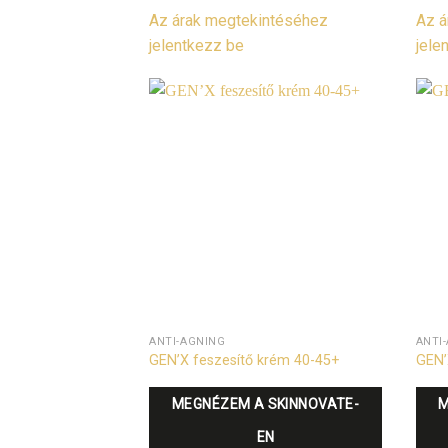
Az árak megtekintéséhez
Az á
jelentkezz be
jele
ANTI-AGNING
ANTI
GEN’X feszesítő krém 40-45+
GEN’
MEGNÉZEM A SKINNOVATE-
M
EN