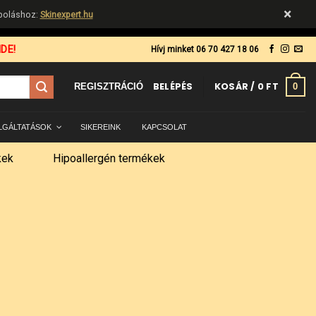
×
ápoláshoz:
Skinexpert.hu
DE!
Hívj minket 06 70 427 18 06
BELÉPÉS
KOSÁR /
0
FT
0
REGISZTRÁCIÓ
LGÁLTATÁSOK
SIKEREINK
KAPCSOLAT
kek
Hipoallergén termékek