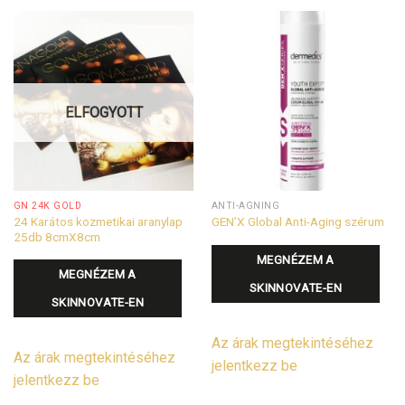
ELFOGYOTT
GN 24K GOLD
ANTI-AGNING
24 Karátos kozmetikai aranylap
GEN’X Global Anti-Aging szérum
25db 8cmX8cm
MEGNÉZEM A
MEGNÉZEM A
SKINNOVATE-EN
SKINNOVATE-EN
Az árak megtekintéséhez
Az árak megtekintéséhez
jelentkezz be
jelentkezz be