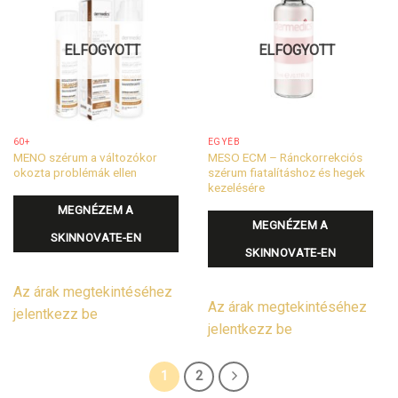
ELFOGYOTT
ELFOGYOTT
60+
EGYÉB
MENO szérum a változókor
MESO ECM – Ránckorrekciós
okozta problémák ellen
szérum fiatalításhoz és hegek
kezelésére
MEGNÉZEM A
MEGNÉZEM A
SKINNOVATE-EN
SKINNOVATE-EN
Az árak megtekintéséhez
Az árak megtekintéséhez
jelentkezz be
jelentkezz be
1
2