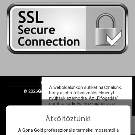
IMPRESSZUM
ÁSZF
GDPR
A weboldalunkon sütiket használunk,
© 2026
Gonagold Kft. | Minden jog fenntartva
hogy a jobb felhasználói élményt
nyújtsuk számodra. Az „Elfogadás”
gombra kattintva hozzájárulsz az
ÖSSZES süti használatához.
Átköltöztünk!
Süti beállítások
ELFOGAD
A Gona Gold professzionális termékei mostantól a