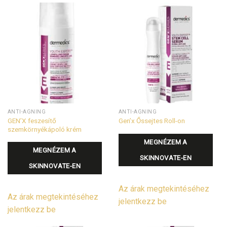
ANTI-AGNING
ANTI-AGNING
GEN’X feszesítő
Gen’x Őssejtes Roll-on
szemkörnyékápoló krém
MEGNÉZEM A
MEGNÉZEM A
SKINNOVATE-EN
SKINNOVATE-EN
Az árak megtekintéséhez
Az árak megtekintéséhez
jelentkezz be
jelentkezz be