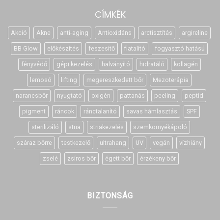
CÍMKÉK
Akció
Akne
anti-aging
Antioxidáns
arctisztítás
argireline
BB Glow
előkészítés
feszesítő
fiatalító
fogyasztó hatású
fényvédő
gépi kezelés
halványító
hidratáló
kollagén
lemosó
lifting
megereszkedett bőr
Mezoterápia
narancsbőr
nyugtató
oxigén
pattanás
peeling
peptid
pigment
ráncok
ránctalanító
savas hámlasztás
SPF
sterilizáló
stria
striakezelés
szemkörnyékápoló
száraz bőrre
testkezelő
ultrahang
UV
vegán
vízhiány
zselé
zsíros bőr
égett bőr
érzékeny bőr
BIZTONSÁG