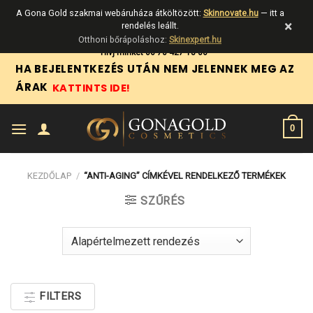
A Gona Gold szakmai webáruháza átköltözött:
Skinnovate.hu
— itt a
×
rendelés leállt.
Otthoni bőrápoláshoz:
Skinexpert.hu
Skip
Hívj minket 06 70 427 18 06
HA BEJELENTKEZÉS UTÁN NEM JELENNEK MEG AZ
to
ÁRAK
KATTINTS IDE!
content
0
KEZDŐLAP
/
“ANTI-AGING” CÍMKÉVEL RENDELKEZŐ TERMÉKEK
SZŰRÉS
FILTERS