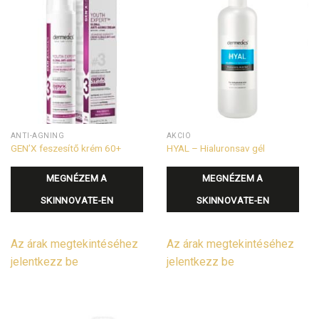
ANTI-AGNING
AKCIÓ
GEN’X feszesítő krém 60+
HYAL – Hialuronsav gél
MEGNÉZEM A
MEGNÉZEM A
SKINNOVATE-EN
SKINNOVATE-EN
Az árak megtekintéséhez
Az árak megtekintéséhez
jelentkezz be
jelentkezz be