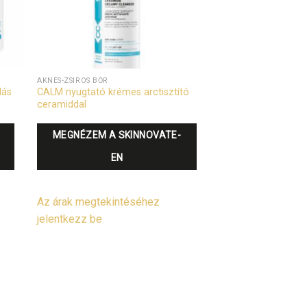
AKNÉS-ZSÍROS BŐR
lás
CALM nyugtató krémes arctisztító
ceramiddal
MEGNÉZEM A SKINNOVATE-
EN
Az árak megtekintéséhez
jelentkezz be