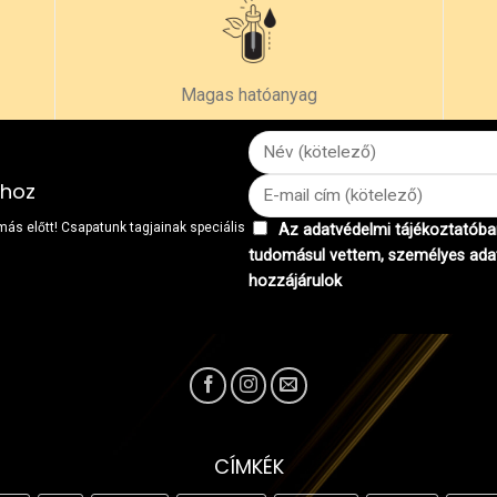
Magas hatóanyag
khoz
 más előtt! Csapatunk tagjainak speciális
Az adatvédelmi tájékoztatóban
tudomásul vettem, személyes ada
hozzájárulok
CÍMKÉK