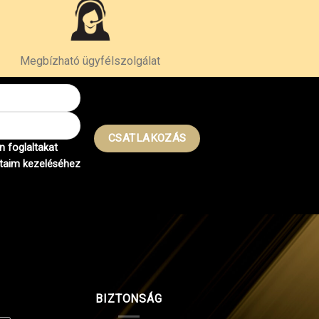
Megbízható ügyfélszolgálat
 foglaltakat
taim kezeléséhez
BIZTONSÁG