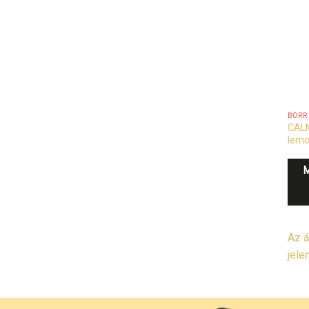
BŐRR
CALM
lem
Az á
jele