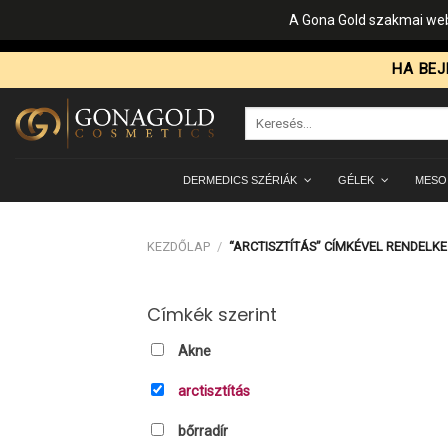
A Gona Gold szakmai web
Skip
HA BEJ
to
content
Keresés
a
következőre:
DERMEDICS SZÉRIÁK
GÉLEK
MESO
KEZDŐLAP
/
“ARCTISZTÍTÁS” CÍMKÉVEL RENDELK
Címkék szerint
Akne
arctisztítás
bőrradír