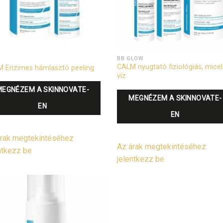
BB GLOW
CALM nyugtató fiziológiás, micel
 Enzimes hámlasztó peeling
víz
MEGNÉZEM A SKINNOVATE-
MEGNÉZEM A SKINNOVATE-
EN
EN
rak megtekintéséhez
Az árak megtekintéséhez
ntkezz be
jelentkezz be