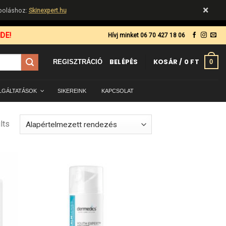
×
ápoláshoz:
Skinexpert.hu
DE!
Hívj minket 06 70 427 18 06
BELÉPÉS
KOSÁR /
0
FT
0
REGISZTRÁCIÓ
LGÁLTATÁSOK
SIKEREINK
KAPCSOLAT
lts