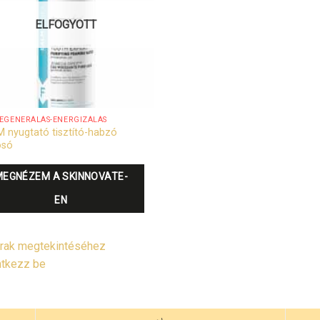
ELFOGYOTT
EGENERÁLÁS-ENERGIZÁLÁS
 nyugtató tisztító-habzó
osó
MEGNÉZEM A SKINNOVATE-
EN
rak megtekintéséhez
ntkezz be