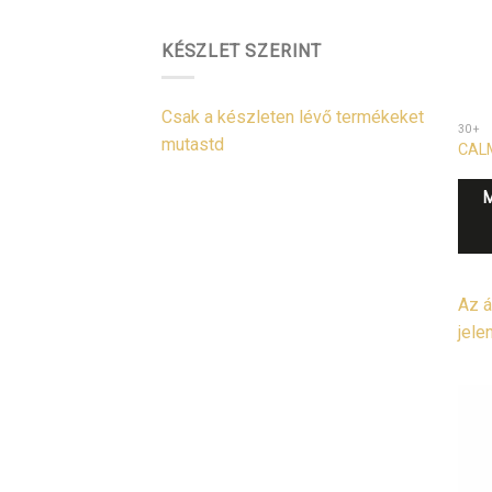
KÉSZLET SZERINT
Csak a készleten lévő termékeket
30+
mutastd
CALM
Az á
jele