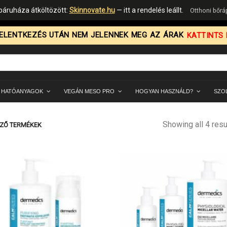
áruháza átköltözött:
Skinnovate.hu
— itt a rendelés leállt.
Otthoni bőr
ELENTKEZÉS UTÁN NEM JELENNEK MEG AZ ÁRAK
KATTINTS I
 HATÓANYAGOK
VEGÁN MESO PRO
HOGYAN HASZNÁLD?
SZO
Showing all 4 resu
EZŐ TERMÉKEK