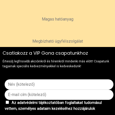
Magas hatóanyag
Megbízható ügyfélszolgálat
Csatlakozz a VIP Gona csapatunkhoz
Értesülj legfrissebb akcióinkról és híreinkről mindenki más előtt! Csapatunk
tagjainak speciális kedvezményekkel is kedveskedünk!
Az adatvédelmi tájékoztatóban foglaltakat tudomásul
vettem, személyes adataim kezeléséhez hozzájárulok