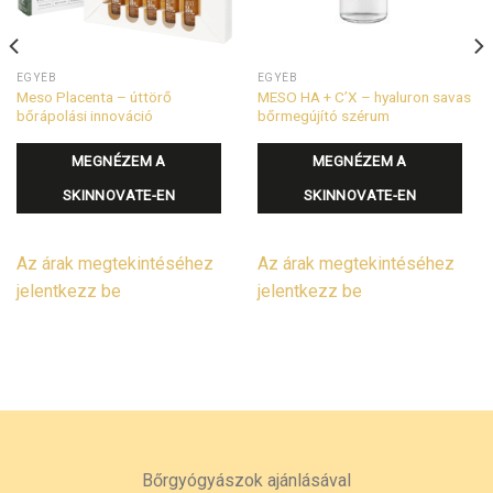
EGYÉB
EGYÉB
Meso Placenta – úttörő
MESO HA + C’X – hyaluron savas
bőrápolási innováció
bőrmegújító szérum
MEGNÉZEM A
MEGNÉZEM A
SKINNOVATE-EN
SKINNOVATE-EN
Az árak megtekintéséhez
Az árak megtekintéséhez
jelentkezz be
jelentkezz be
Bőrgyógyászok ajánlásával