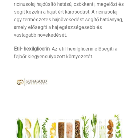
ricinusolaj hajdúsító hatású, csökkenti, megelőzi és
segít kezelni a hajat ért károsodást. A ricinusolaj
egy természetes hajnövekedést segítő hatóanyag,
amely elősegíti a haj egészségesebb és
vastagabb növekedését.
Etil- hexilglicerin
: Az etil-hexilglicerin elősegíti a
fejbőr kiegyensúlyozott környezetét.