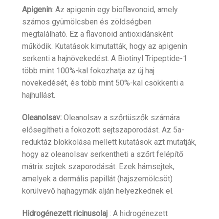
Apigenin
: Az apigenin egy bioflavonoid, amely
számos gyümölcsben és zöldségben
megtalálható. Ez a flavonoid antioxidánsként
működik. Kutatások kimutatták, hogy az apigenin
serkenti a hajnövekedést. A Biotinyl Tripeptide-1
több mint 100%-kal fokozhatja az új haj
növekedését, és több mint 50%-kal csökkenti a
hajhullást.
Oleanolsav:
Oleanolsav a szőrtüszők számára
elősegítheti a fokozott sejtszaporodást. Az 5a-
reduktáz blokkolása mellett kutatások azt mutatják,
hogy az oleanolsav serkentheti a szőrt felépítő
mátrix sejtek szaporodását. Ezek hámsejtek,
amelyek a dermális papillát (hajszemölcsöt)
körülvevő hajhagymák alján helyezkednek el.
Hidrogénezett ricinusolaj
: A hidrogénezett