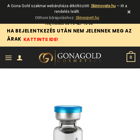
A Gona Gold szakmai webáruháza átköltözött:
Skinnovate.hu
— itt a
×
rendelés leállt.
Otthoni bőrápoláshoz:
Skinexpert.hu
Skip
Hívj minket 06 70 427 18 06
HA BEJELENTKEZÉS UTÁN NEM JELENNEK MEG AZ
to
ÁRAK
KATTINTS IDE!
content
0