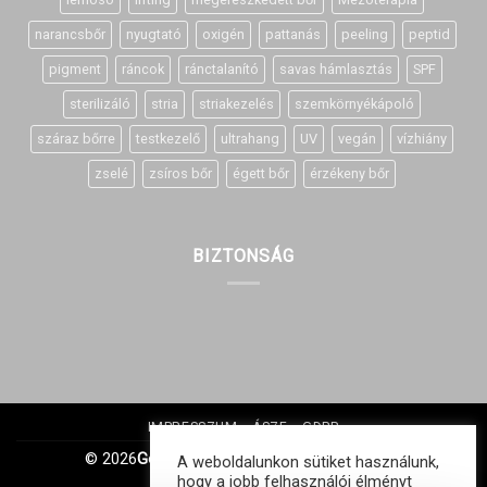
narancsbőr
nyugtató
oxigén
pattanás
peeling
peptid
pigment
ráncok
ránctalanító
savas hámlasztás
SPF
sterilizáló
stria
striakezelés
szemkörnyékápoló
száraz bőrre
testkezelő
ultrahang
UV
vegán
vízhiány
zselé
zsíros bőr
égett bőr
érzékeny bőr
BIZTONSÁG
IMPRESSZUM
ÁSZF
GDPR
© 2026
Gonagold Kft. | Minden jog fenntartva
A weboldalunkon sütiket használunk,
hogy a jobb felhasználói élményt