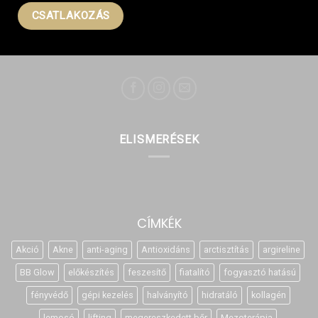
ELISMERÉSEK
CÍMKÉK
Akció
Akne
anti-aging
Antioxidáns
arctisztítás
argireline
BB Glow
előkészítés
feszesítő
fiatalító
fogyasztó hatású
fényvédő
gépi kezelés
halványító
hidratáló
kollagén
lemosó
lifting
megereszkedett bőr
Mezoterápia