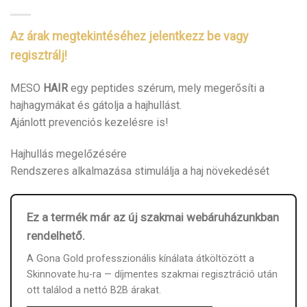
Az árak megtekintéséhez jelentkezz be vagy
regisztrálj!
MESO
HAIR
egy peptides szérum, mely megerősíti a
hajhagymákat és gátolja a hajhullást.
Ajánlott prevenciós kezelésre is!
Hajhullás megelőzésére
Rendszeres alkalmazása stimulálja a haj növekedését
Ez a termék már az új szakmai webáruházunkban
rendelhető.
A Gona Gold professzionális kínálata átköltözött a
Skinnovate.hu-ra — díjmentes szakmai regisztráció után
ott találod a nettó B2B árakat.