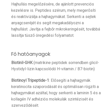
Hajhullás megelőzésére, de ajánlott prevenciós
kezelésre is. Peptides szérum, mely megerősíti
és reaktivizálja a hajhagymákat. Serkenti a sejtek
anyagcseréjét és segít megakadályozni a
hajhullást. Javítja a fejbőr mikrokeringését, továbbá
lassítja tüsző öregedési folyamatot.
Fő hatóanyagok
Biotinil-GHK
(matrikine peptidek sorrendben glicil-
Hystidyl-lizin kapcsolódó H-vitamin / B7-biotin)
Biotinoyl Tripeptide-1
: Elősegíti a hajhagymák
keratinocita szaporodását és optimálisan rögzíti a
hajhagymákat azáltal, hogy serkenti a laminin 5 és a
kollagén IV adhéziós molekulák szintézisét és
szerveződését.