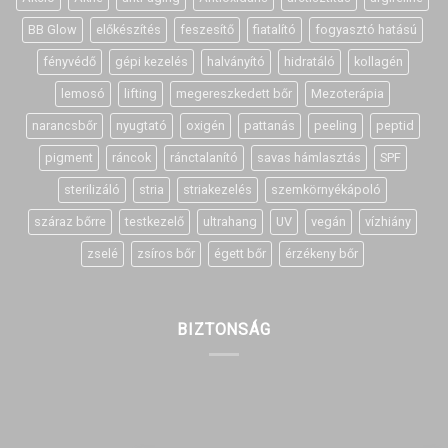
BB Glow
előkészítés
feszesítő
fiatalító
fogyasztó hatású
fényvédő
gépi kezelés
halványító
hidratáló
kollagén
lemosó
lifting
megereszkedett bőr
Mezoterápia
narancsbőr
nyugtató
oxigén
pattanás
peeling
peptid
pigment
ráncok
ránctalanító
savas hámlasztás
SPF
sterilizáló
stria
striakezelés
szemkörnyékápoló
száraz bőrre
testkezelő
ultrahang
UV
vegán
vízhiány
zselé
zsíros bőr
égett bőr
érzékeny bőr
BIZTONSÁG