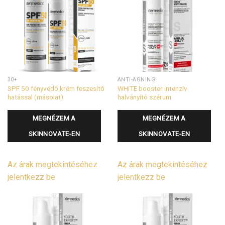
30+
ANTI-AGNING
SPF 50 fényvédő krém feszesítő
WHITE booster intenzív
hatással (másolat)
halványító szérum
MEGNÉZEM A
MEGNÉZEM A
SKINNOVATE-EN
SKINNOVATE-EN
Az árak megtekintéséhez
Az árak megtekintéséhez
jelentkezz be
jelentkezz be