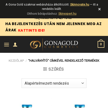
A Gona Gold szakmai webáruháza átköltözött:
Skinnovate.hu
— itt a
×
rendelés leállt.
Otthoni bőrápoláshoz:
Skinexpert.hu
Skip
Hívj minket 06 70 427 18 06
HA BEJELENTKEZÉS UTÁN NEM JELENNEK MEG AZ
to
ÁRAK
KATTINTS IDE!
content
0
KEZDŐLAP
/
“HALVÁNYÍTÓ” CÍMKÉVEL RENDELKEZŐ TERMÉKEK
SZŰRÉS