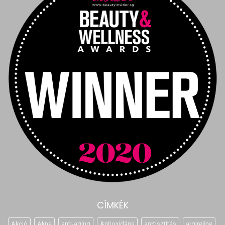
CÍMKÉK
Akció
Akne
anti-aging
Antioxidáns
arctisztítás
argireline