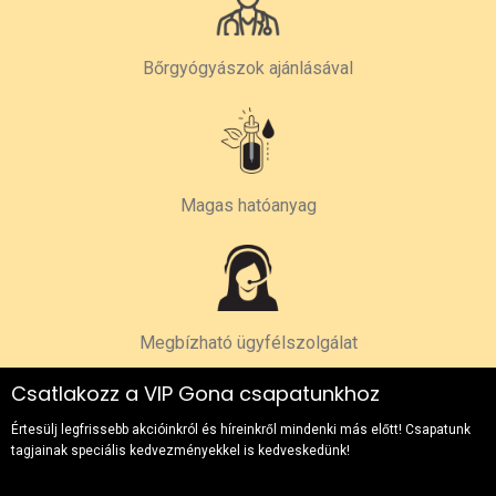
Bőrgyógyászok ajánlásával
Magas hatóanyag
Megbízható ügyfélszolgálat
Csatlakozz a VIP Gona csapatunkhoz
Értesülj legfrissebb akcióinkról és híreinkről mindenki más előtt! Csapatunk
tagjainak speciális kedvezményekkel is kedveskedünk!