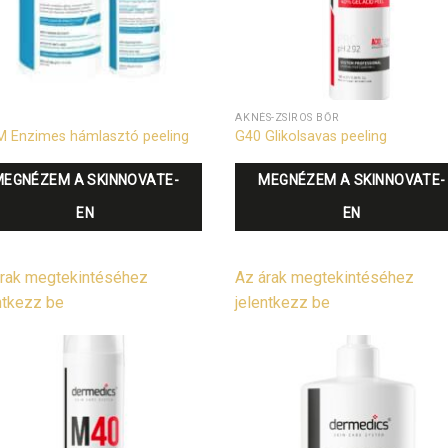
AKNÉS-ZSÍROS BŐR
 Enzimes hámlasztó peeling
G40 Glikolsavas peeling
MEGNÉZEM A SKINNOVATE-
MEGNÉZEM A SKINNOVATE-
EN
EN
rak megtekintéséhez
Az árak megtekintéséhez
ntkezz be
jelentkezz be