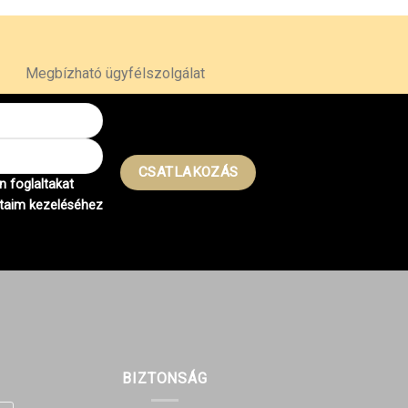
Megbízható ügyfélszolgálat
 foglaltakat
taim kezeléséhez
BIZTONSÁG