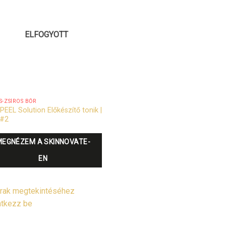
ELFOGYOTT
S-ZSÍROS BŐR
PEEL Solution Előkészítő tonik |
 #2
MEGNÉZEM A SKINNOVATE-
EN
rak megtekintéséhez
ntkezz be