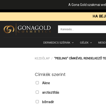
A Gona Gold szakmai web
Skip
HA BEJ
to
content
Keresés
a
következőre:
DERMEDICS SZÉRIÁK
GÉLEK
MESO
KEZDŐLAP
/
“PEELING” CÍMKÉVEL RENDELKEZŐ T
Címkék szerint
Akne
arctisztítás
bőrradír