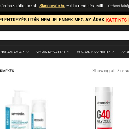
áruháza átköltözött:
Skinnovate.hu
— itt a rendelés leállt.
Otthoni bőr
ELENTKEZÉS UTÁN NEM JELENNEK MEG AZ ÁRAK
KATTINTS I
 HATÓANYAGOK
VEGÁN MESO PRO
HOGYAN HASZNÁLD?
SZO
Showing all 7 resu
ERMÉKEK