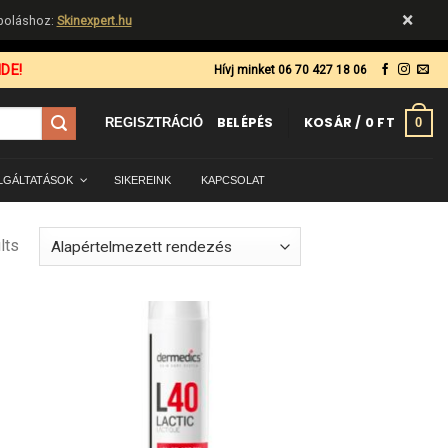
×
ápoláshoz:
Skinexpert.hu
DE!
Hívj minket 06 70 427 18 06
BELÉPÉS
KOSÁR /
0
FT
0
REGISZTRÁCIÓ
LGÁLTATÁSOK
SIKEREINK
KAPCSOLAT
lts