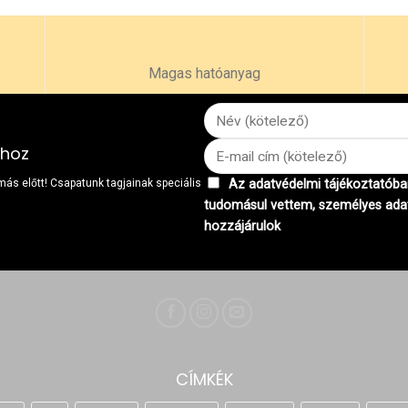
Magas hatóanyag
khoz
 más előtt! Csapatunk tagjainak speciális
Az adatvédelmi tájékoztatóban
tudomásul vettem, személyes ada
hozzájárulok
CÍMKÉK