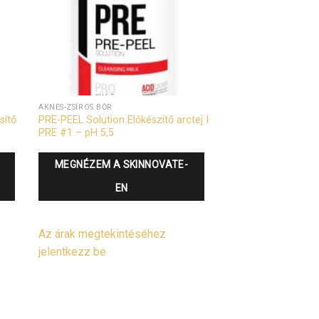
AKNÉS-ZSÍROS BŐR
sítő
PRE-PEEL Solution Előkészítő arctej I
PRE #1 – pH 5,5
MEGNÉZEM A SKINNOVATE-
EN
Az árak megtekintéséhez
jelentkezz be