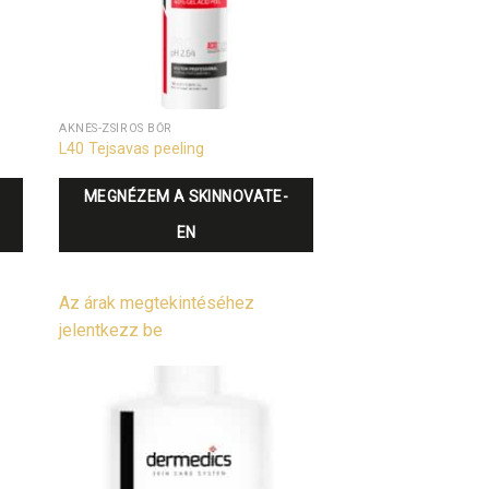
AKNÉS-ZSÍROS BŐR
L40 Tejsavas peeling
MEGNÉZEM A SKINNOVATE-
EN
Az árak megtekintéséhez
jelentkezz be