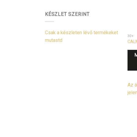
KÉSZLET SZERINT
Csak a készleten lévő termékeket
30+
mutastd
CALM
Az á
jele