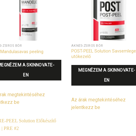
S-ZSÍROS BŐR
AKNÉS-ZSÍROS BŐR
POST-PEEL Solution Savsemlege
Mandulasavas peeling
utókezelő
MEGNÉZEM A SKINNOVATE-
MEGNÉZEM A SKINNOVATE-
EN
EN
rak megtekintéséhez
Az árak megtekintéséhez
ntkezz be
jelentkezz be