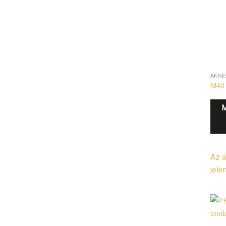
AKNÉ
M40 
Az á
jele