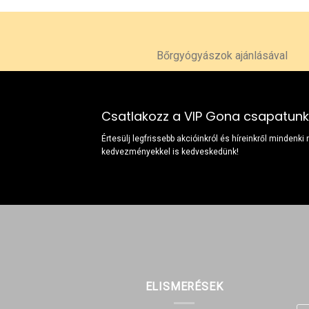
Bőrgyógyászok ajánlásával
Csatlakozz a VIP Gona csapatun
Értesülj legfrissebb akcióinkról és híreinkről mindenki
kedvezményekkel is kedveskedünk!
ELISMERÉSEK